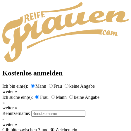
Kostenlos anmelden
Ich bin ein(e):
Mann
Frau
keine Angabe
weiter »
Ich suche ein(e):
Frau
Mann
keine Angabe
«
weiter »
Benutzername:
«
weiter »
Gib bitte zwischen 3 und 30 Zeichen ein.