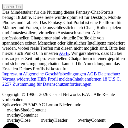
anmelden
Das Mindestalter für die Nutzung dieses Fantasy-Chat-Portals
beträgt 18 Jahre. Diese Seite wurde optimiert für Desktop, Mobile
Phones und Tablets. Das Fantasy-Chat-Portal ist eine Plattform für
Männer und Frauen, die ausschliesslich nach Chats, Rollenspielen
und fantasievollem, virtuellem Austausch suchen. Alle
professionellen Chatpartner sind virtuelle Profile die von
spannenden echten Menschen oder künstlicher Intelligenz moderiert
werden, wobei reale Treffen mit diesen nicht möglich sind. Bitte lies
hierzu auch Punkt 6 in unseren
AGB
. Wir garantieren, dass Du bei
uns zu jeder Zeit mit professionellen Chatpartnern in einer geprüften
und sicheren Umgebung chatten kannst. Die Anmeldung und das
Erstellen Deines Profils ist kostenfrei.
Impressum
Allgemeine Geschäftsbedingungen
AGB
Datenschutz
Vertrag widerrufen
Hilfe
Profil melden/Inhalt entfernen
18 U.S.C.
2257 Zustimmung für Datenschutzanforderungen
Copyright © 1996 - 2026 Casual Networks B.V. - Alle Rechte
vorbehalten
Spikweien 25
5943 AC Lomm
Niederlande
__overlayShadeContent__
__overlayContainer__
__overlayClose__ __overlayHeader__ __overlayContent__