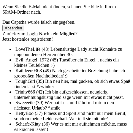
Wenn Sie die E-Mail nicht finden, schauen Sie bitte in Ihrem
SPAM-Ordner nach.
Das Captcha wurde falsch eingegeben.
Absenden
Zurück zum
Login
Noch kein Mitglied?
Jetzt kostenlos
registrieren
!
LoveTheLife (48)
Lebenslustige Lady sucht Kontakte zu
ungebundenen Herren über 30.
Evil_Angel_1972 (45)
Tagsüber ein Engel... nachts ein
kleines Teufelchen ;-)
Kathleen0368 (49)
Nach gescheiterter Beziehung habe ich
grooooßen Nachholbedarf :)
ToughGirl (35)
Bin neu hier, mal gucken, ob sich etwas Spaß
finden lässt *zwinker
Trinity666 (42)
Ich bin aufgeschlossen, neugierig,
unternehmungslustig und sage wenn mir etwas nicht passt.
Sweeeetie (39)
Wer hat Lust und fährt mit mir in den
nächsten Urlaub? *smile
BettyBoo (37)
Fitness und Sport sind nicht nur mein Beruf,
sondern meine Leidenschaft. Wer teilt sie mit mir?
Scharfe-Kitty (36)
Wer es mit mir aufnehmen möchte, muss
es krachen lassen!